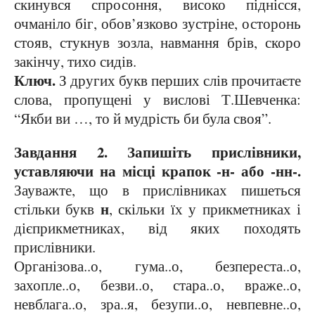
скинувся спросоння, високо піднісся,
очманіло біг, обов’язково зустріне, осторонь
стояв, стукнув зозла, навмання брів, скоро
закінчу, тихо сидів.
Ключ.
З других букв перших слів прочитаєте
слова, пропущені у вислові Т.Шевченка:
“Якби ви …, то й мудрість би була своя”.
Завдання 2. Запишіть прислівники,
уставляючи на місці крапок -н- або -нн-.
Зауважте, що в прислівниках пишеться
н
стільки букв
, скільки їх у прикметниках і
дієприкметниках, від яких походять
прислівники.
Організова..о, гума..о, безпереста..о,
захопле..о, безви..о, стара..о, враже..о,
невблага..о, зра..я, безупи..о, невпевне..о,