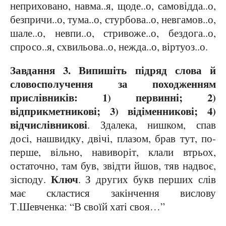
неприховано, навма..я, щоде..о, самовідда..о,
безпричи..о, тума..о, стурбова..о, невгамов..о,
шале..о, невпи..о, стривоже..о, бездога..о,
спросо..я, схвильова..о, нежда..о, віртуоз..о.
Завдання 3. Випишіть підряд слова й
словосполучення за походженням
прислівників: 1) первинні; 2)
відприкметникові; 3) відіменникові; 4)
відчислівникові
. Здалека, нишком, спав
досі, нашвидку, двічі, плазом, брав тут, по-
перше, вільно, навиворіт, клали втрьох,
остаточно, там був, звідти йшов, тяв надвоє,
Ключ
зісподу.
. З других букв перших слів
має скластися закінчення вислову
Т.Шевченка: “В своїй хаті своя…”