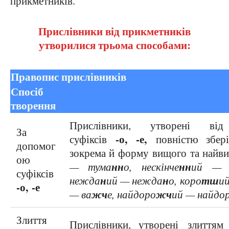
прикметників.
Прислівники від прикметників
утворилися трьома способами:
Правопис прислівників
Спосіб
Прав
творення
Прислівники, утворені ві
За
-о,
-е,
суфіксів
повністю збер
допомог
зокрема й форму вищого та найв
ою
нн
нн
— тума
о, нескінче
ий — н
суфіксів
н
н
тш
нежда
ий — нежда
о, коро
и
-о,
-е
жч
жч
— ва
е, найдоро
ий — найдо
Злиття
Прислівники, утворені
злиттям