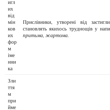
игл
их
від
мін
Прислівники, утворені від застигл
ков
становлять якихось труднощів у нап
их
притьма, жартома.
фор
м
іме
нни
ка
Зли
ття
м
при
йме