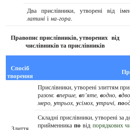
Два прислівники, утворені від ім
латині
і
на-гора
.
Правопис прислівників, утворених від
числівників та прислівників
Правопис при
Спосіб
Пр
творення
Прислівники, утворені злиттям пр
в
в
в
в
разом:
перше,
п’яте,
одно,
дв
у
у
у
по
меро,
трьох,
сімох,
тричі,
о
Складні прислівники, утворені за 
по
прийменника
від
порядкових чи
Злиття