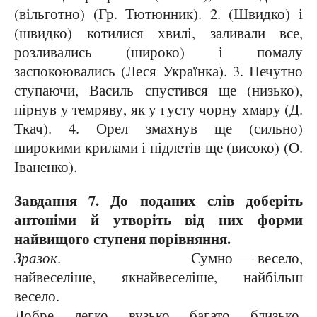
(вільготно) (Гр. Тютюнник). 2. (Швидко) і
(швидко) котилися хвилі, заливали все,
розливались (широко) і помалу
заспокоювались (Леся Українка). 3. Нечутно
ступаючи, Василь спустився ще (низько),
пірнув у темряву, як у густу чорну хмару (Д.
Ткач). 4. Орел змахнув ще (сильно)
широкими крилами і підлетів ще (високо) (О.
Іваненко).
Завдання 7. До поданих слів доберіть
антоніми й утворіть від них форми
найвищого ступеня порівняння.
Зразок
. Сумно — весело,
найвеселіше, якнайвеселіше, найбільш
весело.
Добре, легко, вузько, багато, близько,