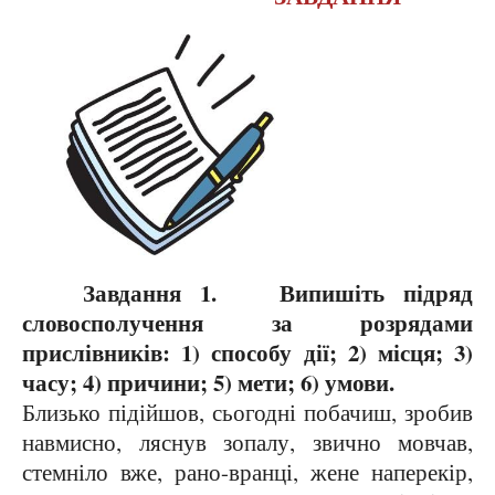
Завдання 1.
Випишіть підряд
словосполучення за розрядами
прислівників: 1) способу дії; 2) місця; 3)
часу; 4) причини; 5) мети; 6) умови.
Близько підійшов, сьогодні побачиш, зробив
навмисно, ляснув зопалу, звично мовчав,
стемніло вже, рано-вранці, жене наперекір,