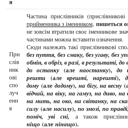
я
Частина прислівників (прислівников
пишеться о
прийменника з іменником
,
не зовсім втратили своє іменникове зн
частинами можна вставити означення.
Сюди належать такі прислівникові сп
При
без пуття, без смаку, без угаву, без упи
слів
обмін, в обріз, в разі, в результаті, до
ник
до останку
(але
наостанку
),
до 
ові
решти
(але
врешті, нарешті
),
спо
дому
(але
додому
),
на бігу, на весну
(
луч
відчай, на віку, на гамуз, на диво, на
енн
на мить, на око, на світанку, на ска
я
силу
(але
насилу
),
по змозі, по правді,
поміч, уві сні,
а також прислівни
ніщо
(але
нінащо
).