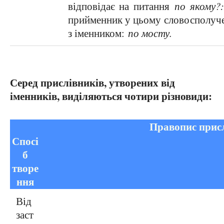
відповідає на питання
по якому
прийменник у цьому словосполучен
з іменником:
по мосту.
Серед прислівників, утворених від
іменників, виділяються чотири різновиди:
Правопис прис
Спосі
б
Пра
творе
ння
Від
заст