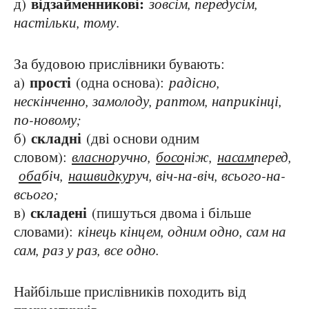
відзайменникові:
д)
зовсім, передусім,
настільки, тому
.
За будовою прислівники бувають:
прості
а)
(одна основа):
радісно,
нескінченно, замолоду, раптом, наприкінці,
по-новому;
складні
б)
(дві основи одним
словом):
власно
ручно,
босо
ніж,
насам
перед,
оба
біч,
нашвидку
руч, віч-на-віч, всього-на-
всього;
складені
в)
(пишуться двома і більше
словами):
кінець кінцем, одним одно, сам на
сам, раз у раз, все одно.
Найбільше прислівників походить від