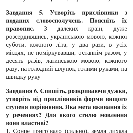
Завдання 5. Утворіть прислівники з
поданих словосполучень.
Поясніть їх
правопис.
З далеких країн, дуже
розсердившись, українською мовою, кожної
суботи, кожного літа, у два рази, в усіх
місцях, не поміркувавши, останнім разом, у
десять разів, латинською мовою, кожного
разу, на голодний шлунок, голими руками, на
швидку руку
Завдання 6. Спишіть, розкриваючи дужки,
утворіть від прислівників форми вищого
ступеня порівняння. Яка мета вживання їх
у реченнях? Для якого стилю мовлення
вони властиві?
1. Сонце пригрівало (сильно), земля дихала