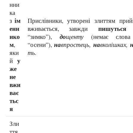
нни
ка
ім
з
Прислівники, утворені злиттям при
енн
пишуться 
вживається, завжди
ико
до
“зимко”),
щенту
(немає слова
м
на
на
,
“осени”),
впростець,
вколішках,
яки
ть.
у
й
же
не
вжи
ває
тьс
я
Зли
ття