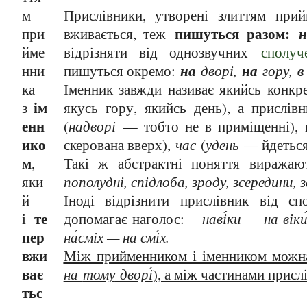
м
Прислівники, утворені злиттям прий
пишуться разом:
н
при
вживається, теж
йме
відрізняти від однозвучних
сполуч
на
на
в
нни
пишуться окремо:
дворі,
гору,
ка
Іменник завжди називає якийсь конкре
ім
з
якусь гору, якийсь день), а прислів
енн
(
надворі
— тобто не в приміщенні), 
ико
скерована вверх),
час
(
удень
— йдеться 
м
,
Такі ж абстрактні поняття виража
яки
пополудні, спідлоба, зроду, зсередини, 
й
Іноді відрізнити прислівник від с
те
і
допомагає наголос:
наві́ки
— на віки́,
пер
на́сміх — на смі́х.
вжи
Між прийменником і іменником можна
ває
на
тому
дворі́
), а між частинами присл
тьс