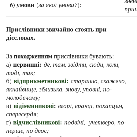
знен
6) умови
(
за якої умови?
):
прин
Прислівники звичайно стоять при
дієсловах.
походженням
За
прислівники бувають:
первинні:
а)
де, там, звідти, сюди, коли,
тоді, так;
відприкметникові:
б)
старанно, скажено,
якнайвище, зблизька, знову, уповні, по-
молодечому;
відіменникові
:
в)
вгорі, вранці, похапцем,
спересердя;
відчислівникові:
г)
подвічі, учетверо, по-
перше, по двоє;