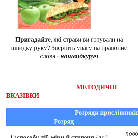
Пригадайте,
які страви ви готували на
швидку руку? Зверніть увагу на правопис
нашвидкуруч
слова -
МЕТОДИЧНІ
ВКАЗІВКИ
Розряди прислівників
Розряд
пово
1 )способу дії, міри й ступеня
(
як?