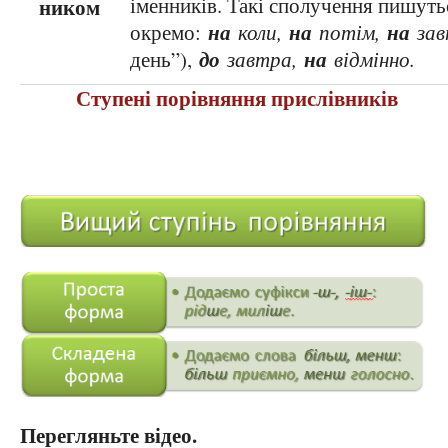
іменників. Такі сполучення пишуть
ником
на
на
на
окремо:
коли,
потім,
зав
до
на
день”),
завтра,
відмінно.
Ступені порівняння прислівників
Перегляньте відео.