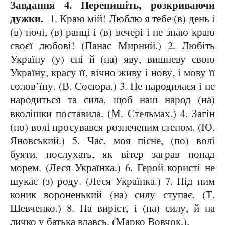
Завдання 4. Перепишіть, розкриваючи
дужки.
1. Краю мій! Люблю я тебе (в) день і
(в) ночі, (в) ранці і (в) вечері і не знаю краю
своєї любові! (Панас Мирний.) 2. Любіть
Україну (у) сні й (на) яву, вишневу свою
Україну, красу її, вічно живу і нову, і мову її
солов’їну. (В. Сосюра.) 3. Не народилася і не
народиться та сила, щоб наш народ (на)
вколішки поставила. (М. Стельмах.) 4. Загін
(по) волі просувався розпеченим степом. (Ю.
Яновський.) 5. Час, моя пісне, (по) волі
буяти, послухать, як вітер заграв понад
морем. (Леся Українка.) 6. Герой користі не
шукає (з) роду. (Леся Українка.) 7. Під ним
коник вороненький (на) силу ступає. (Т.
Шевченко.) 8. На виріст, і (на) силу, й на
личко у батька вдавсь. (Марко Вовчок.).