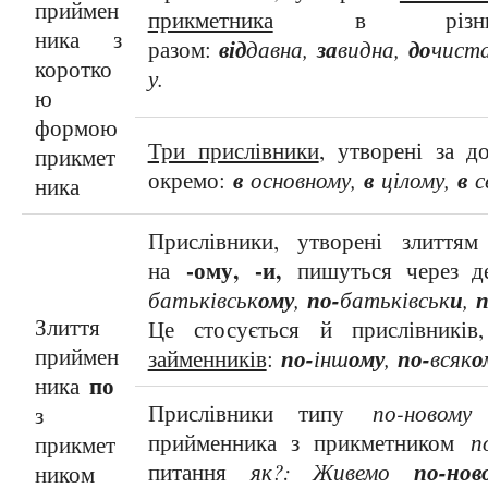
приймен
прикметника
в різних в
ника з
від
за
до
разом:
давна,
видна,
чист
коротко
у.
ю
формою
Три прислівники
, утворені за 
прикмет
в
в
в
окремо:
основному,
цілому,
с
ника
Прислівники, утворені злитт
-ому,
-и,
на
пишуться через д
ому
по-
и
п
батьківськ
,
батьківськ
,
Злиття
Це стосується й прислівник
приймен
по-
ому
по-
о
займенників
:
інш
,
всяк
по
ника
Прислівники типу
по-новому
т
з
прийменника з прикметником
п
прикмет
по-нов
питання
як?: Живемо
ником