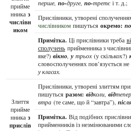
по-
по-
перше,
друге,
третє
і т. д.;
прийме
з
нника
Прислівники, утворені сполученн
числівн
окремо:
п
числівником
пишуться
иком
Примітка.
Ці прислівники треба
в
сполучень
прийменника з числівни
вікно
у
яке?)
,
трьох
(у скількох?)
словосполученнях пов’язується не з
у класах.
Прислівники, утворені злиттям при
разом:
від
від
пишуться
коли,
тепе
Злиття
післ
втра
(те саме, що й “завтра”),
прийме
Примітка.
Від подібних прислівник
з
нника
прийменників із незмінюваними сл
прислів