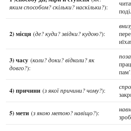
чит
яким способом? скільки? наскільки?
):
под
вниз
2) місця
(
де? куди? звідки? кудою?
):
пер
иїх
поза
3) часу
(
коли? доки? відколи? як
пра
довго?
):
пам
спро
4) причини
(
з якої причини? чому?
):
зак
навм
5) мети
(
з якою метою? навіщо?
):
зро