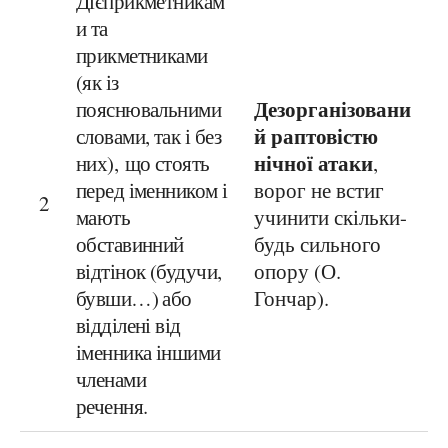
Дієприкметникам
и та
прикметниками
(як із
Дезорганізовани
пояснювальними
й раптовістю
словами, так і без
нічної атаки
них),
що стоять
,
перед іменником і
ворог не встиг
2
мають
учинити скільки-
обставинний
будь сильного
відтінок (будучи,
опору (О.
бувши…) або
Гончар).
відділені від
іменника іншими
членами
речення.