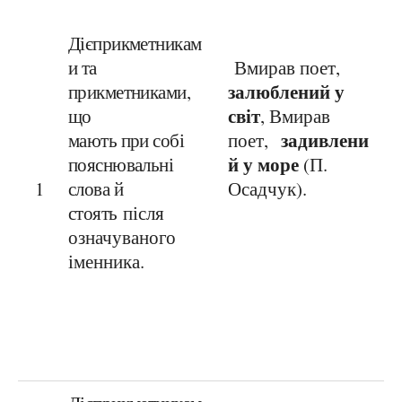
Дієприкметникам
и та
Вмирав поет,
залюблений у
прикметниками,
світ
що
, Вмирав
задивлени
мають при собі
поет,
й у море
пояснювальні
(П.
1
слова й
Осадчук).
стоять
після
означуваного
іменника.