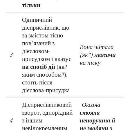
тільки
Одиничний
дієприслівник, що
за змістом тісно
пов’язаний з
Вона читала
дієсловом-
лежачи
3
[як?]
присудком і вказує
на піску
на спосіб дії
(як?
яким способом?),
стоїть після
дієслова-присудка
Дієприслівниковий
Оксана
стояла
зворот, однорідний
непорушна й
4
з іншим
не зводячи
невідокремленим
з