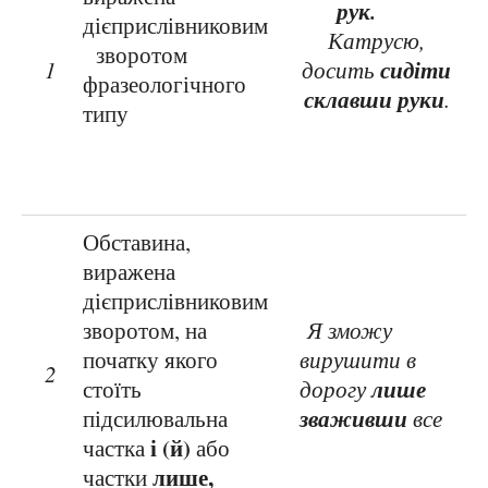
рук.
дієприслівниковим
Катрусю,
зворотом
сидіти
1
досить
фразеологічного
склавши руки
.
типу
Обставина,
виражена
дієприслівниковим
зворотом, на
Я зможу
початку якого
вирушити в
2
лише
стоїть
дорогу
зваживши
підсилювальна
все
і (й)
частка
або
лише,
частки