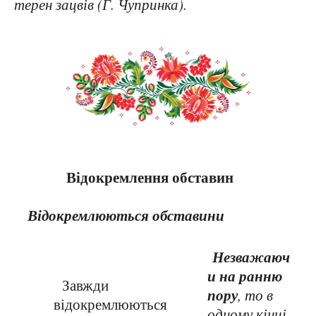
терен зацвів (Г. Чупринка).
Відокремлення обставин
Відокремлюються обставини
Незважаюч
и на ранню
Завжди
пору
, то в
відокремлюються
одному кінці,