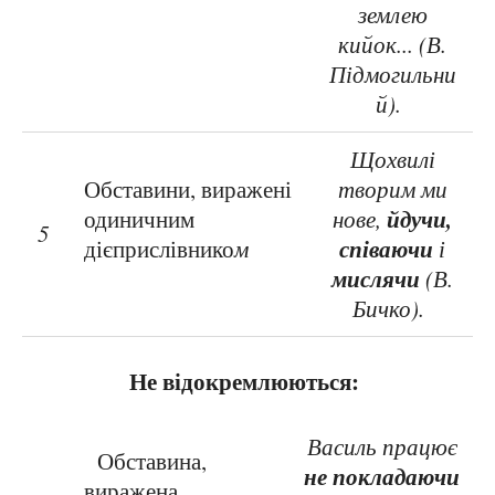
землею
кийок... (В.
Підмогильни
й).
Щохвилі
Обставини, виражені
творим ми
йдучи,
одиничним
нове,
5
співаючи
дієприслівнико
м
і
мислячи
(В.
Бичко).
Не відокремлюються:
Василь працює
Обставина,
не покладаючи
виражена