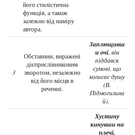
його стилістична
функція, а також
залежно від наміру
автора.
Заплющивш
и очі
, він
Обставини, виражені
піддався
дієприслівниковим
сумові, що
3
зворотом, незалежно
колисає душу
від його місця в
(В.
реченні.
Підмогильни
й).
Хустину
кинувши на
плечі,