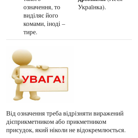
означення, то
Українка).
виділяє його
комами, іноді –
тире.
Від означення треба відрізняти виражений
дієприкметником або прикметником
присудок, який ніколи не відокремлюється.