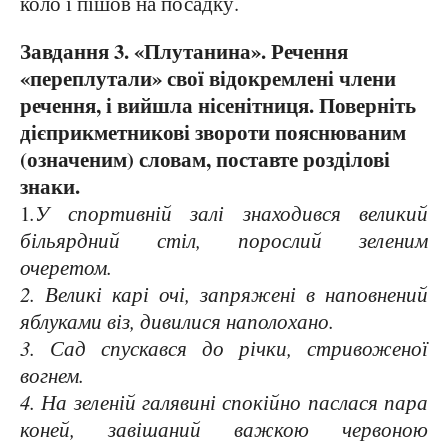
коло і пішов на посадку.
Завдання 3. «Плутанина». Речення
«переплутали» свої відокремлені члени
речення, і вийшла нісенітниця. Поверніть
дієприкметникові звороти пояснюваним
(означеним) словам, поставте розділові
знаки.
1
.У спортивній залі знаходився великий
більярдний стіл, порослий зеленим
очеретом.
2. Великі карі очі, з
апряжені в наповнений
яблуками віз, дивилися наполохано.
3. Сад спускався до річки, стривоженої
вогнем.
4. На зеленій галявині спокійно паслася пара
коней, завішаний важкою червоною