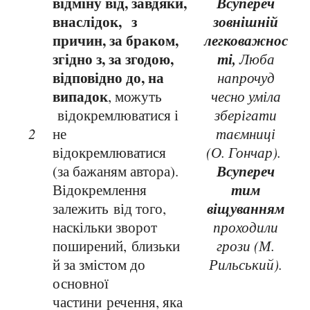
відміну від, завдяки,
Всупереч
внаслідок,
з
зовнішній
причин, за браком,
легковажнос
згідно з, за згодою,
ті,
Люба
відповідно до, на
напрочуд
випадок
, можуть
чесно уміла
відокремлюватися і
зберігати
2
не
таємниці
відокремлюватися
(О. Гончар).
Всупереч
(за бажаням автора).
тим
Відокремлення
віщуванням
залежить
від того,
наскільки зворот
проходили
поширений,
близьки
грози (М.
й за змістом до
Рильський).
основної
частини речення, яка