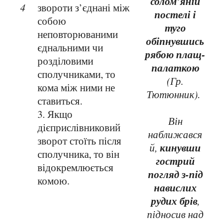
солом’яній
4
звороти з’єднані між
постелі і
собою
туго
неповторюваними
обіпнувшись
єднальними чи
рябою плащ-
розділовими
палаткою
сполучниками, то
(Гр.
кома між ними не
Тютюнник).
ставиться.
3. Якщо
Він
дієприслівниковий
наближався
зворот стоїть після
кинувши
й,
сполучника, то він
гострий
відокремлюється
погляд з-під
комою.
навислих
рудих брів
,
підносив над