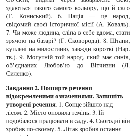
здаються такого самого кольору, що й скло
(Г. Кониський). 6. Нація — це народ,
свідомий своєї історичної місії (А. Коваль).
7. Чи може людина, сліпа в себе вдома, стати
зрячою на базарі? (Г. Сковорода). 8. Штани,
куплені на милостиню, завжди короткі (Нар.
тв.). 9. Могутній той народ, який має синів,
об’єднаних Любов’ю до Вітчизни (Л.
Силенко).
Завдання 2. Поширте речення
відокремленими означеннями. Запишіть
утворені речення
. 1. Сонце зійшло над
лісом. 2. Місто оповила темінь. 3. Їй
подобалося працювати в саду. 4. Сьогодні він
зробив по-своєму. 5. Літак зробив останнє