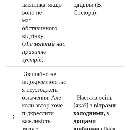
іменника, якщо
одцвіли (В.
воно не
Сосюра).
має
обставинного
відтінку
зелений
(
Ліс
нас
привітно
зустрів).
Звичайно не
відокремлюютьс
я неузгоджені
означення. Але
Настала осінь
вітрами
коли автор хоче
[яка?] з
холодними, з
підкреслити
3
дощами
важливість
дрібними
такого
(Леся