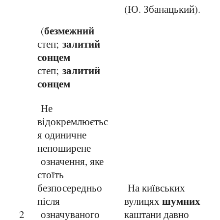
(Ю. Збанацький).
безмежний
(
залитий
степ;
сонцем
залитий
степ;
сонцем
Не
відокремлюєтьс
я одиничне
непоширене
означення, яке
стоїть
безпосередньо
На київських
шумних
після
вулицях
2
означуваного
каштани давно