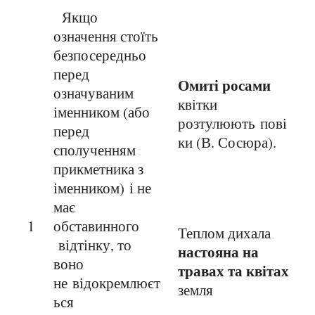
Якщо
означення стоїть
безпосередньо
перед
Омиті росами
означуваним
квітки
іменником (або
розтулюють пові
перед
ки (В. Сосюра).
сполученням
прикметника з
іменником) і не
має
1
обставинного
Теплом дихала
відтінку, то
настояна на
воно
травах та квітах
не відокремлюєт
земля
ься