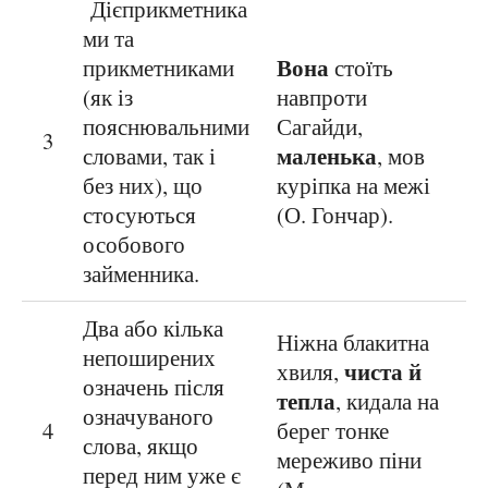
Дієприкметника
ми та
Вона
прикметниками
стоїть
(як із
навпроти
пояснювальними
Сагайди,
3
маленька
словами, так і
, мов
без них), що
куріпка на межі
стосуються
(О. Гончар).
особового
займенника.
Два або кілька
Ніжна блакитна
непоширених
чиста й
хвиля,
означень після
тепла
, кидала на
означуваного
4
берег тонке
слова, якщо
мереживо піни
перед ним уже є