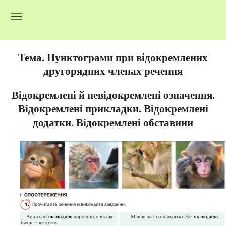
Тема. Пунктограми при відокремлених
другорядних членах речення
Відокремлені й невідокремлені означення.
Відокремлені прикладки. Відокремлені
додатки. Відокремлені обставини