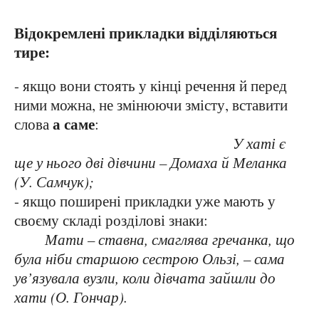
Відокремлені прикладки відділяються
тире:
- якщо вони стоять у кінці речення й перед
ними можна, не змінюючи змісту, вставити
а саме
слова
:
У хаті є
ще у нього дві дівчини – Домаха й Меланка
(У. Самчук);
- якщо поширені прикладки уже мають у
своєму складі розділові знаки:
Мати – ставна, смаглява гречанка, що
була ніби старшою сестрою Ользі, – сама
ув’язувала вузли, коли дівчата зайшли до
хати (О. Гончар).