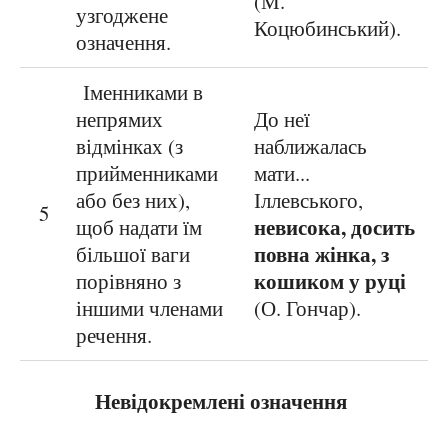
(М.
узгоджене
Коцюбинський).
означення.
Іменниками в
непрямих
До неї
відмінках (з
наближалась
прийменниками
мати...
або без них),
Іллевського,
5
невисока, досить
щоб надати їм
повна жінка, з
більшої ваги
кошиком у руці
порівняно з
іншими членами
(О. Гончар).
речення.
Невідокремлені означення