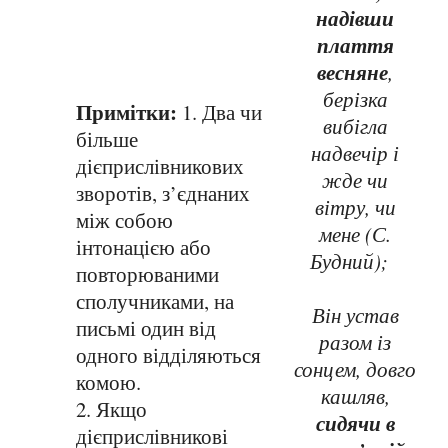
надівши
плаття
весняне
,
берізка
Примітки:
1. Два чи
вибігла
більше
надвечір і
дієприслівникових
жде чи
зворотів, з’єднаних
вітру, чи
між собою
мене (С.
інтонацією або
Будний);
повторюваними
сполучниками, на
Він устав
письмі один від
разом із
одного відділяються
сонцем, довго
комою.
кашляв,
2. Якщо
сидячи в
дієприслівникові