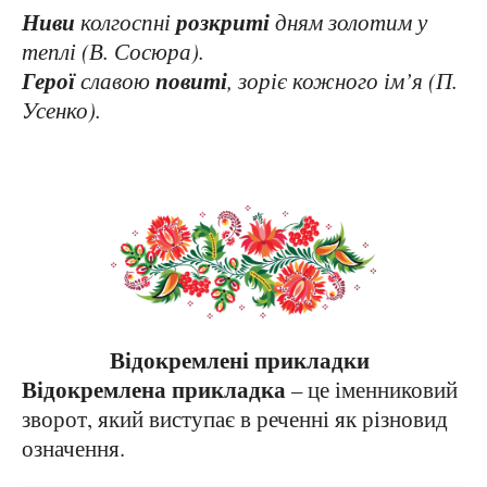
Ниви
розкриті
колгоспні
дням золотим у
теплі (В. Сосюра).
Герої
повиті
славою
, зоріє кожного ім’я (П.
Усенко).
Відокремлені прикладки
Відокремлена прикладка
– це іменниковий
зворот, який виступає в реченні як різновид
означення.