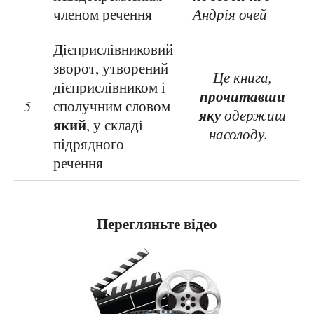
членом речення
Андрія очей
Дієприслівниковий
зворот, утворений
Це книга,
дієприслівником і
прочитавши
5
сполучним словом
яку
одержиш
який
, у складі
насолоду.
підрядного
речення
Перегляньте відео