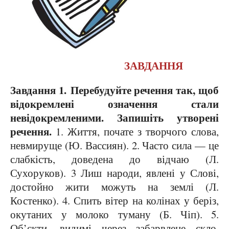
ЗАВДАННЯ
Завдання 1.
Перебудуйте речення так, щоб
відокремлені означення стали
невідокремленими. Запишіть утворені
речення.
1. Життя, почате з творчого слова,
невмируще (Ю. Вассиян). 2. Часто сила — це
слабкість, доведена до відчаю (Л.
Сухоруков). 3 Лиш народи, явлені у Слові,
достойно жити можуть на землі (Л.
Костенко). 4. Спить вітер на колінах у беріз,
окутаних у молоко туману (Б. Чіп). 5.
Об’єкти, видимі через забарвлене скло,