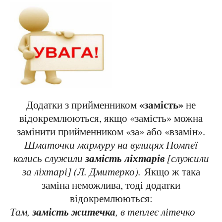
«замість»
Додатки з прийменником
не
відокремлюються, якщо «замість» можна
замінити прийменником «за» або «взамін».
Шматочки мармуру на вулицях Помпеї
замість ліхтарів
колись служили
[служили
за ліхтарі] (Л. Дмитерко).
Якщо ж така
заміна неможлива, тоді додатки
відокремлюються:
замість житечка
Там,
, в теплеє літечко